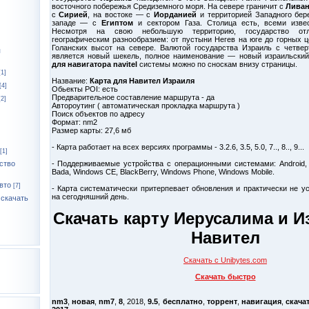
восточного побережья Средиземного моря. На севере граничит с
Лива
с
Сирией
, на востоке — с
Иорданией
и территорией Западного бере
западе — с
Египтом
и сектором Газа. Столица есть, всеми изве
Несмотря на свою небольшую территорию, государство отл
географическим разнообразием: от пустыни Негев на юге до горных ц
Голанских высот на севере. Валютой государства Израиль с четвер
я
является новый шекель, полное наименование — новый израильски
для навигатора navitel
системы можно по сноскам внизу страницы.
[1]
Название:
Карта для Навител Израиля
[4]
Обьекты POI: есть
Предварительное составление маршрута - да
[2]
Автороутинг ( автоматическая прокладка маршрута )
Поиск объектов по адресу
Формат: nm2
Размер карты: 27,6 мб
- Карта работает на всех версиях программы - 3.2.6, 3.5, 5.0, 7.., 8.., 9...
[1]
- Поддерживаемые устройства с операционными системами: Android,
ство
Bada, Windows CE, BlackBerry, Windows Phone, Windows Mobile.
вто
[7]
- Карта систематически притерпевает обновления и практически не у
на сегодняшний день.
 скачать
Скачать карту Иерусалима и И
Навител
Скачать с Unibytes.com
Скачать быстро
nm3
,
новая
,
nm7
,
8
, 2018,
9.5
,
бесплатно
,
торрент
,
навигация
,
скача