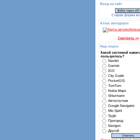
Вход на сайт
Войти через uID
Старая форма вх
Атлас автодорог
Смотреть >>
Наш опрос
Какой системой навиг
пользуетесь?
Navitel
Garmin
IGO
City Guide
PocketGIS
TomTom
Nokia Maps
Shturmann
Автоспутник
Google Navigator
Mio Spirit
Sygic
Прогород
Navigon
Другой