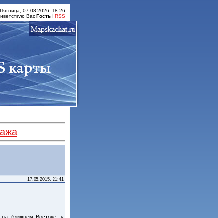
Пятница, 07.08.2026, 18:26
иветствую Вас
Гость
|
RSS
17.05.2015, 21:41
 на ближнем Востоке, у