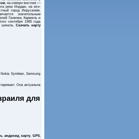
ном
, на северо-востоке —
га реки Иордан, на юго-
стный город Иерусалим.
ичается значительным
епей Галилеи, Кармель и
того сентября 1985 года
й шекель.
Скачать карту
 Nokia Symbian, Samsung
старевает. Она актуальна
зраиля для
ть
,
андроид
,
карту
,
GPS
,