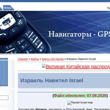
Вход
Пр
Главная
»
Файлы
»
Карты для Navitel
» Израиль Навител Israel
Израиль Навител Israel
(
Файл обновлен: 07.08.2026
)
Государство
Израиль
находится в Юго-Западной Азии. Расположен