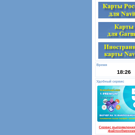
Время
18:26
Удобный сервис
Сервис выпрямления
файлообменни