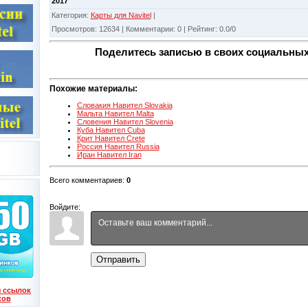
2017
Категория
:
Карты для Navitel
|
Просмотров
:
12634
|
Комментарии
:
0
|
Рейтинг
:
0.0
/
0
Поделитесь записью в своих социальных
Похожие материалы:
Словакия Навител Slovakia
Мальта Навител Malta
Словения Навител Slovenia
Куба Навител Cuba
Крит Навител Crete
Россия Навител Russia
Иран Навител Iran
Всего комментариев
:
0
Войдите:
Отправить
 ссылок
ков