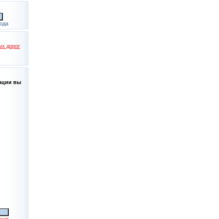
ода
ации вы