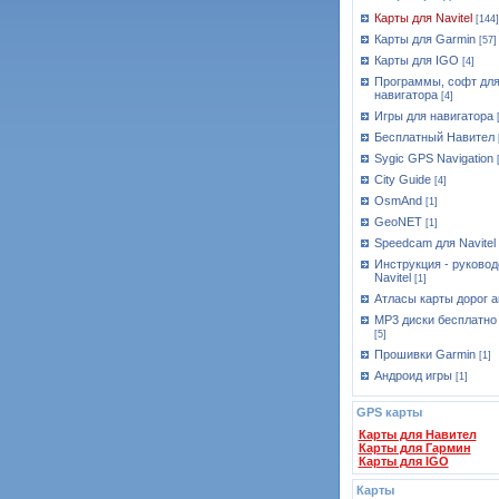
Карты для Navitel
[144]
Карты для Garmin
[57]
Карты для IGO
[4]
Программы, софт дл
навигатора
[4]
Игры для навигатора
Бесплатный Навител
Sygic GPS Navigation
City Guide
[4]
OsmAnd
[1]
GeoNET
[1]
Speedcam для Navitel
Инструкция - руковод
Navitel
[1]
Атласы карты дорог а
MP3 диски бесплатно
[5]
Прошивки Garmin
[1]
Андроид игры
[1]
GPS карты
Карты для Навител
Карты для Гармин
Карты для IGO
Карты