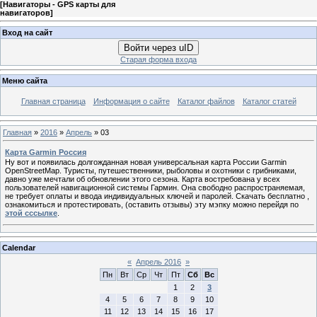
[
Навигаторы - GPS карты для
навигаторов
]
Вход на сайт
Войти через uID
Старая форма входа
Меню сайта
Главная страница
Информация о сайте
Каталог файлов
Каталог статей
Главная
»
2016
»
Апрель
»
03
Карта Garmin Россия
Ну вот и появилась долгожданная новая универсальная карта России Garmin
OpenStreetMap. Туристы, путешественники, рыболовы и охотники с грибниками,
давно уже мечтали об обновлении этого сезона. Карта востребована у всех
пользователей навигационной системы Гармин. Она свободно распространяемая,
не требует оплаты и ввода индивидуальных ключей и паролей. Скачать бесплатно ,
ознакомиться и протестировать, (оставить отзывы) эту мэпку можно перейдя по
этой сссылке
.
Calendar
«
Апрель 2016
»
Пн
Вт
Ср
Чт
Пт
Сб
Вс
1
2
3
4
5
6
7
8
9
10
11
12
13
14
15
16
17